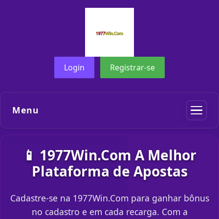
Login
Registrar-se
Menu
📱 1977Win.Com A Melhor
Plataforma de Apostas
Cadastre-se na 1977Win.Com para ganhar bônus
no cadastro e em cada recarga. Com a