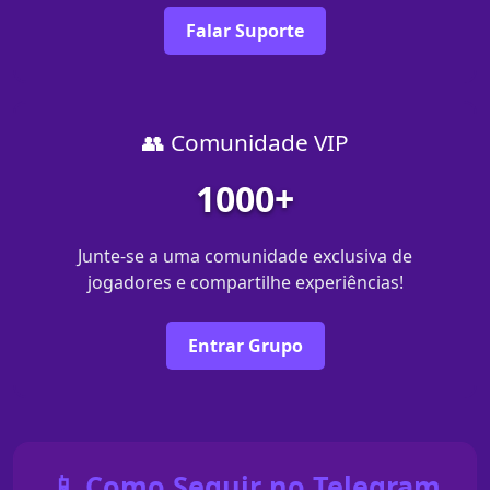
Falar Suporte
👥 Comunidade VIP
1000+
Junte-se a uma comunidade exclusiva de
jogadores e compartilhe experiências!
Entrar Grupo
📱 Como Seguir no Telegram