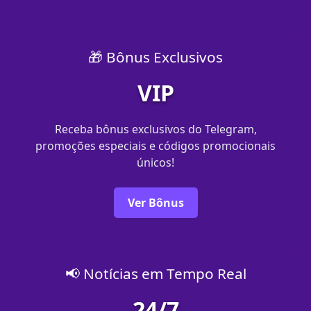
🎁 Bônus Exclusivos
VIP
Receba bônus exclusivos do Telegram,
promoções especiais e códigos promocionais
únicos!
Ver Bônus
📢 Notícias em Tempo Real
24/7