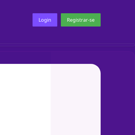
Login
Registrar-se