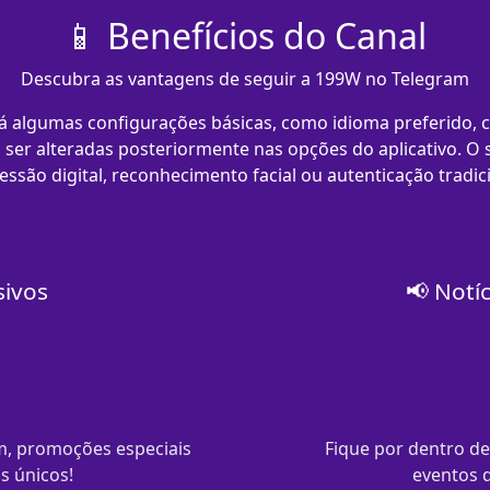
📱 Benefícios do Canal
Descubra as vantagens de seguir a 199W no Telegram
ará algumas configurações básicas, como idioma preferido, 
 ser alteradas posteriormente nas opções do aplicativo. O 
essão digital, reconhecimento facial ou autenticação tradici
sivos
📢 Notí
m, promoções especiais
Fique por dentro d
s únicos!
eventos 