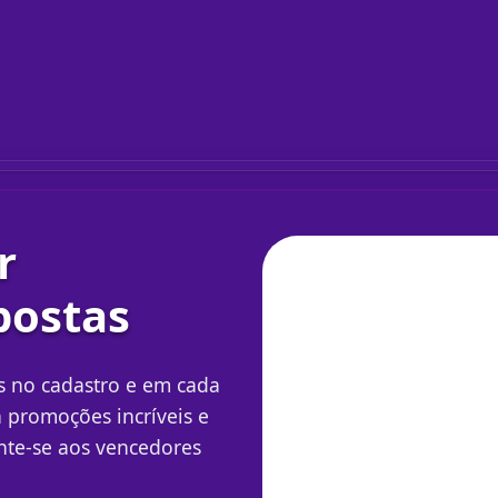
r
postas
 no cadastro e em cada
 promoções incríveis e
unte-se aos vencedores