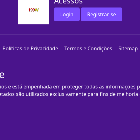
Acessos
Login
Registrar-se
Políticas de Privacidade
Termos e Condições
Sitemap
de
ários e está empenhada em proteger todas as informações p
tados são utilizados exclusivamente para fins de melhoria