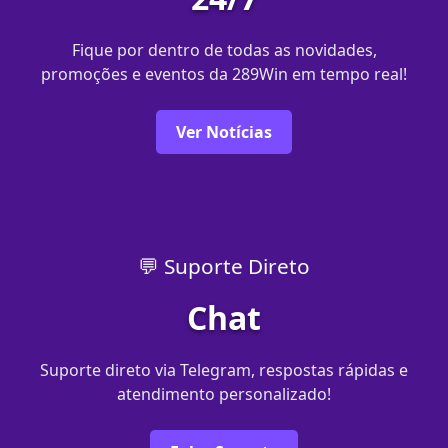
Fique por dentro de todas as novidades,
promoções e eventos da 289Win em tempo real!
Ver Notícias
💬 Suporte Direto
Chat
Suporte direto via Telegram, respostas rápidas e
atendimento personalizado!