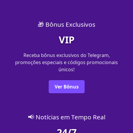
🎁 Bônus Exclusivos
VIP
Receba bônus exclusivos do Telegram,
promoções especiais e códigos promocionais
únicos!
Ver Bônus
📢 Notícias em Tempo Real
24/7