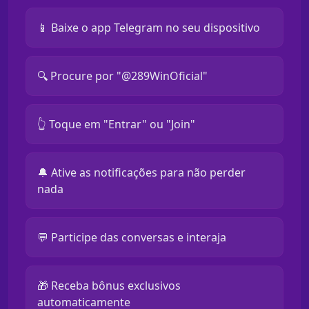
📱 Baixe o app Telegram no seu dispositivo
🔍 Procure por "@289WinOficial"
👆 Toque em "Entrar" ou "Join"
🔔 Ative as notificações para não perder
nada
💬 Participe das conversas e interaja
🎁 Receba bônus exclusivos
automaticamente