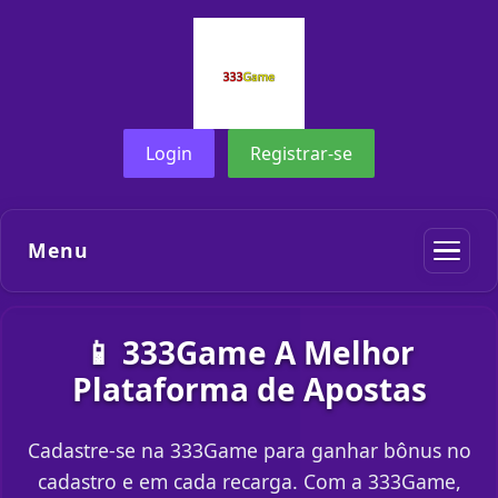
Login
Registrar-se
Menu
📱 333Game A Melhor
Plataforma de Apostas
Cadastre-se na 333Game para ganhar bônus no
cadastro e em cada recarga. Com a 333Game,