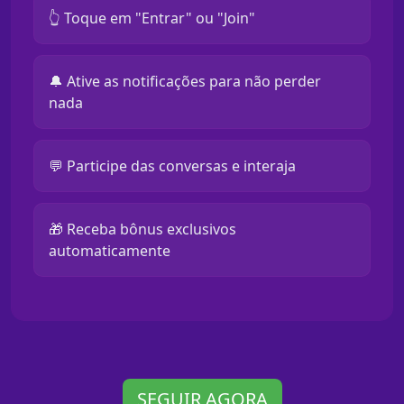
👆 Toque em "Entrar" ou "Join"
🔔 Ative as notificações para não perder
nada
💬 Participe das conversas e interaja
🎁 Receba bônus exclusivos
automaticamente
SEGUIR AGORA