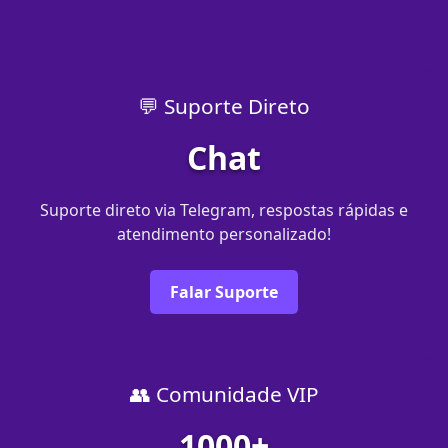
💬 Suporte Direto
Chat
Suporte direto via Telegram, respostas rápidas e
atendimento personalizado!
Falar Suporte
👥 Comunidade VIP
1000+