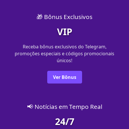
🎁 Bônus Exclusivos
VIP
Receba bônus exclusivos do Telegram,
promoções especiais e códigos promocionais
únicos!
Ver Bônus
📢 Notícias em Tempo Real
24/7