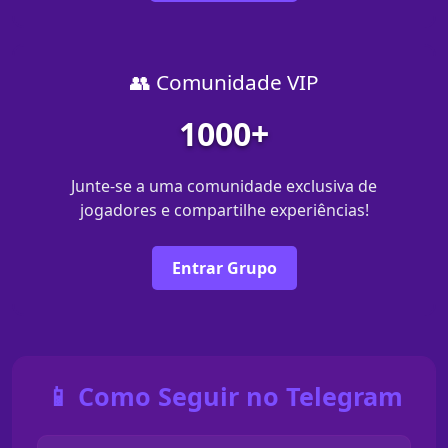
👥 Comunidade VIP
1000+
Junte-se a uma comunidade exclusiva de
jogadores e compartilhe experiências!
Entrar Grupo
📱 Como Seguir no Telegram