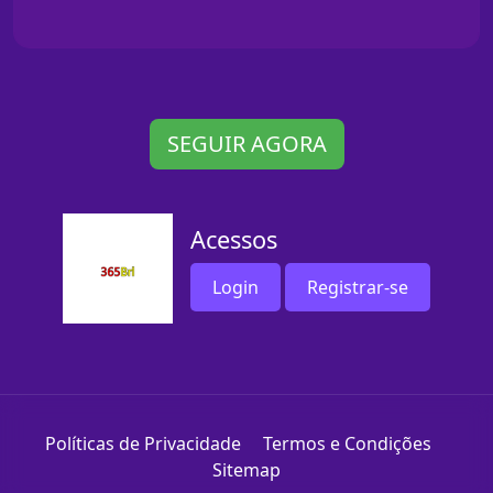
SEGUIR AGORA
Acessos
Login
Registrar-se
Políticas de Privacidade
Termos e Condições
Sitemap