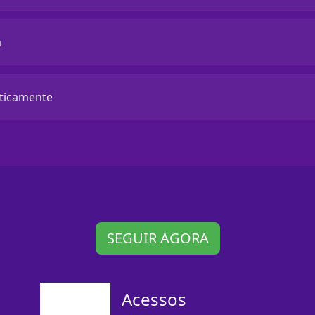
a
aticamente
SEGUIR AGORA
Acessos