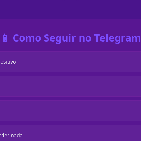
📱 Como Seguir no Telegram
ositivo
erder nada