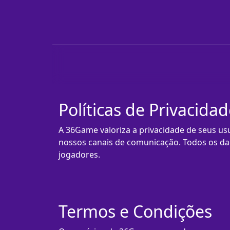
Políticas de Privacida
A 36Game valoriza a privacidade de seus u
nossos canais de comunicação. Todos os dad
jogadores.
Termos e Condições