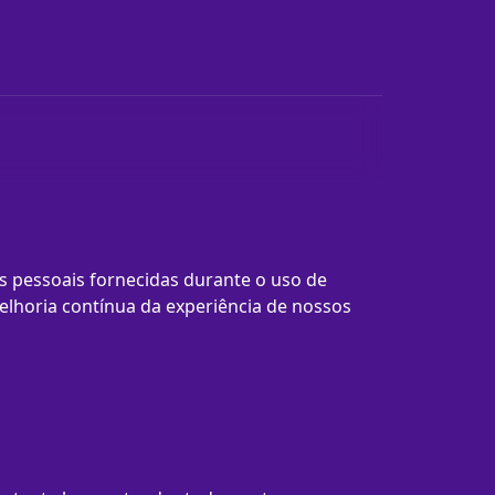
s pessoais fornecidas durante o uso de
elhoria contínua da experiência de nossos