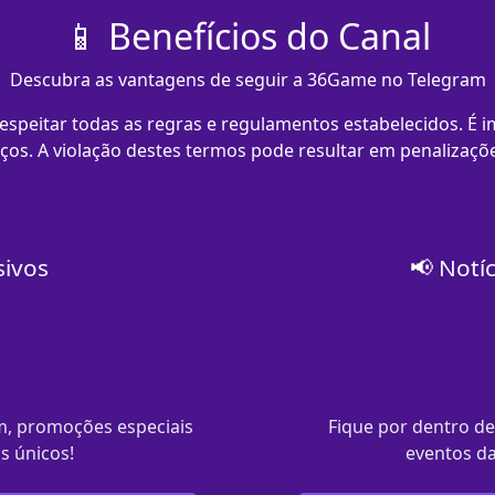
📱 Benefícios do Canal
Descubra as vantagens de seguir a 36Game no Telegram
peitar todas as regras e regulamentos estabelecidos. É i
viços. A violação destes termos pode resultar em penalizaç
sivos
📢 Notí
m, promoções especiais
Fique por dentro d
s únicos!
eventos d