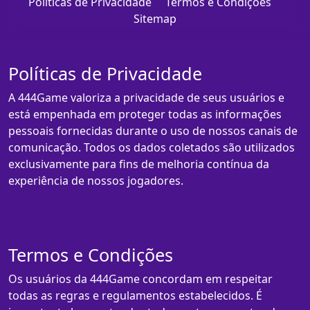
Políticas de Privacidade
Termos e Condições
Sitemap
Políticas de Privacidade
A 444Game valoriza a privacidade de seus usuários e
está empenhada em proteger todas as informações
pessoais fornecidas durante o uso de nossos canais de
comunicação. Todos os dados coletados são utilizados
exclusivamente para fins de melhoria contínua da
experiência de nossos jogadores.
Termos e Condições
Os usuários da 444Game concordam em respeitar
todas as regras e regulamentos estabelecidos. É