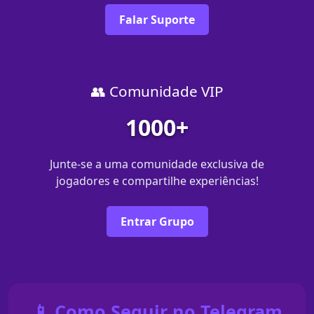
Falar Suporte
👥 Comunidade VIP
1000+
Junte-se a uma comunidade exclusiva de
jogadores e compartilhe experiências!
Entrar Grupo
📱 Como Seguir no Telegram