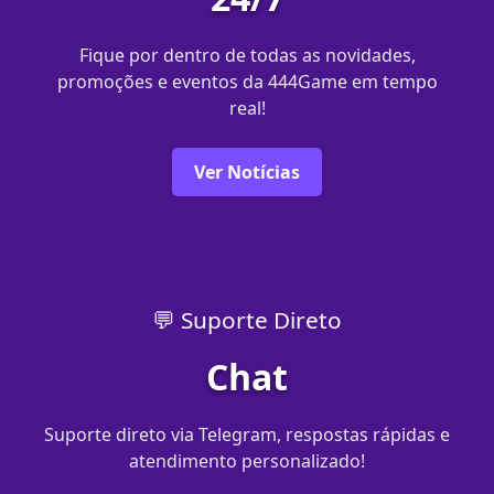
Fique por dentro de todas as novidades,
promoções e eventos da 444Game em tempo
real!
Ver Notícias
💬 Suporte Direto
Chat
Suporte direto via Telegram, respostas rápidas e
atendimento personalizado!