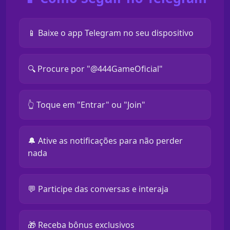
📱 Baixe o app Telegram no seu dispositivo
🔍 Procure por "@444GameOficial"
👆 Toque em "Entrar" ou "Join"
🔔 Ative as notificações para não perder
nada
💬 Participe das conversas e interaja
🎁 Receba bônus exclusivos