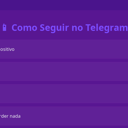
📱 Como Seguir no Telegram
ositivo
erder nada