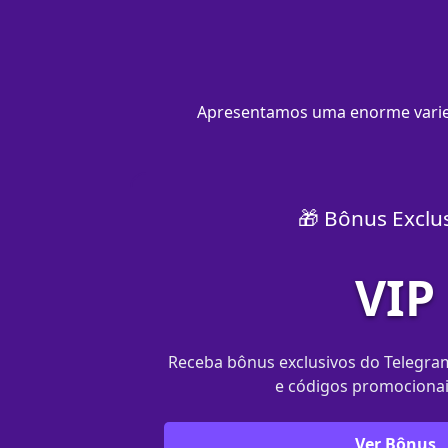
Apresentamos uma enorme varieda
🎁 Bônus Exclu
VIP
Receba bônus exclusivos do Telegra
e códigos promocionai
Ver Bônus