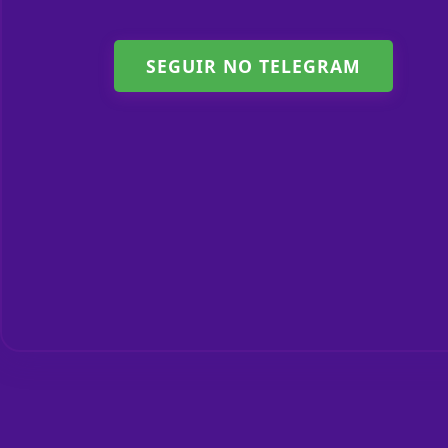
SEGUIR NO TELEGRAM