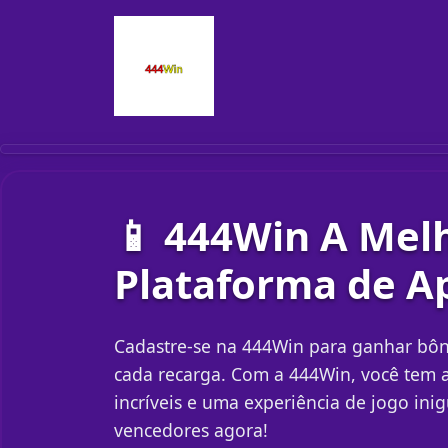
📱 444Win A Mel
Plataforma de A
Cadastre-se na 444Win para ganhar bôn
cada recarga. Com a 444Win, você tem 
incríveis e uma experiência de jogo inig
vencedores agora!