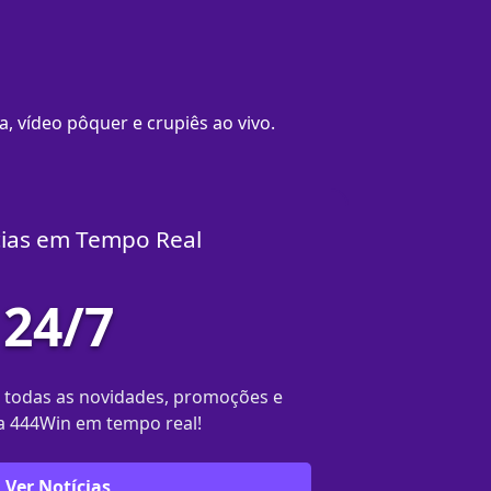
 vídeo pôquer e crupiês ao vivo.
cias em Tempo Real
24/7
e todas as novidades, promoções e
a 444Win em tempo real!
Ver Notícias