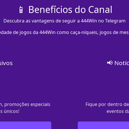
📱 Benefícios do Canal
Descubra as vantagens de seguir a 444Win no Telegram
de de jogos da 444Win como caça-níqueis, jogos de mesa,
sivos
📢 Notí
m, promoções especiais
Fique por dentro d
s únicos!
eventos d