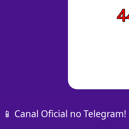
📱 Canal Oficial no Telegram!