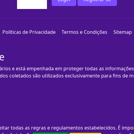
Políticas de Privacidade
Termos e Condições
Sitemap
de
uários e está empenhada em proteger todas as informações
os coletados são utilizados exclusivamente para fins de m
ar todas as regras e regulamentos estabelecidos. É impor