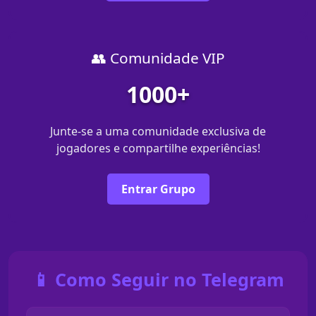
👥 Comunidade VIP
1000+
Junte-se a uma comunidade exclusiva de
jogadores e compartilhe experiências!
Entrar Grupo
📱 Como Seguir no Telegram