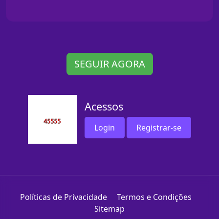
SEGUIR AGORA
Acessos
Login
Registrar-se
Políticas de Privacidade
Termos e Condições
Sitemap