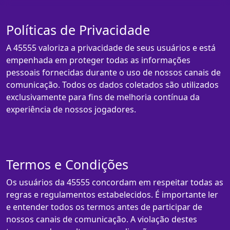
Políticas de Privacidade
A 45555 valoriza a privacidade de seus usuários e está
empenhada em proteger todas as informações
pessoais fornecidas durante o uso de nossos canais de
comunicação. Todos os dados coletados são utilizados
exclusivamente para fins de melhoria contínua da
experiência de nossos jogadores.
Termos e Condições
Os usuários da 45555 concordam em respeitar todas as
regras e regulamentos estabelecidos. É importante ler
e entender todos os termos antes de participar de
nossos canais de comunicação. A violação destes