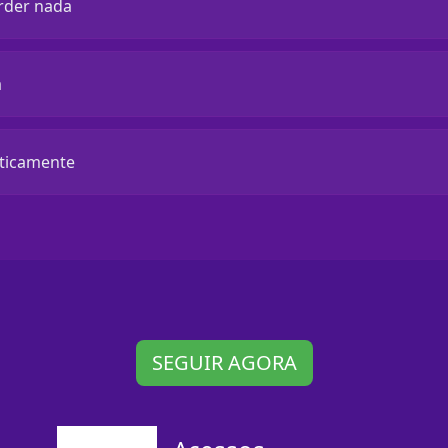
erder nada
a
aticamente
SEGUIR AGORA