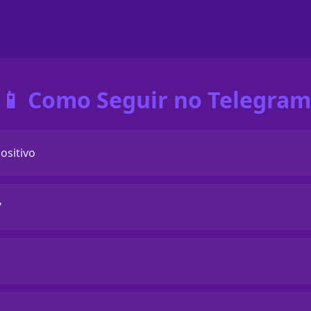
📱 Como Seguir no Telegram
ositivo
"