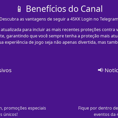
📱 Benefícios do Canal
Descubra as vantagens de seguir a 45KK Login no Telegra
atualizada para incluir as mais recentes proteções contra 
te, garantindo que você sempre tenha a proteção mais atua
ua experiência de jogo seja não apenas divertida, mas ta
sivos
📢 Notí
m, promoções especiais
Fique por dentro d
s únicos!
eventos da 