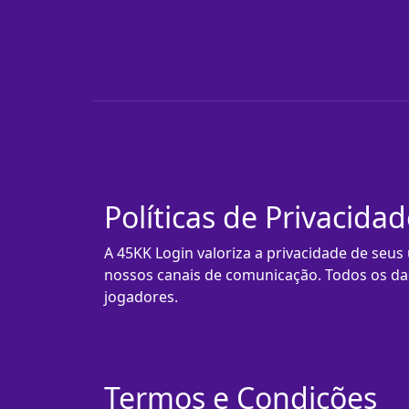
Políticas de Privacida
A 45KK Login valoriza a privacidade de seu
nossos canais de comunicação. Todos os dad
jogadores.
Termos e Condições