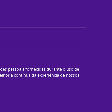
ções pessoais fornecidas durante o uso de
elhoria contínua da experiência de nossos