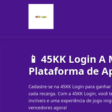
📱 45KK Login A
Plataforma de A
Cadastre-se na 45KK Login para ganhar
cada recarga. Com a 45KK Login, você 
incríveis e uma experiência de jogo inig
vencedores agora!