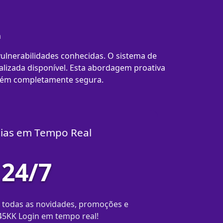
m
vulnerabilidades conhecidas. O sistema de
lizada disponível. Esta abordagem proativa
mbém completamente segura.
cias em Tempo Real
24/7
e todas as novidades, promoções e
45KK Login em tempo real!