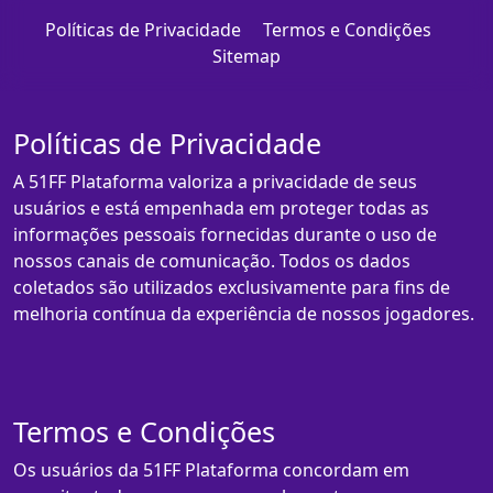
Políticas de Privacidade
Termos e Condições
Sitemap
Políticas de Privacidade
A 51FF Plataforma valoriza a privacidade de seus
usuários e está empenhada em proteger todas as
informações pessoais fornecidas durante o uso de
nossos canais de comunicação. Todos os dados
coletados são utilizados exclusivamente para fins de
melhoria contínua da experiência de nossos jogadores.
Termos e Condições
Os usuários da 51FF Plataforma concordam em