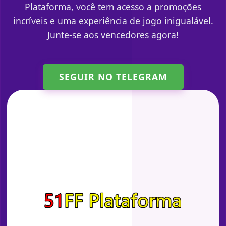
Plataforma, você tem acesso a promoções
incríveis e uma experiência de jogo inigualável.
Junte-se aos vencedores agora!
SEGUIR NO TELEGRAM