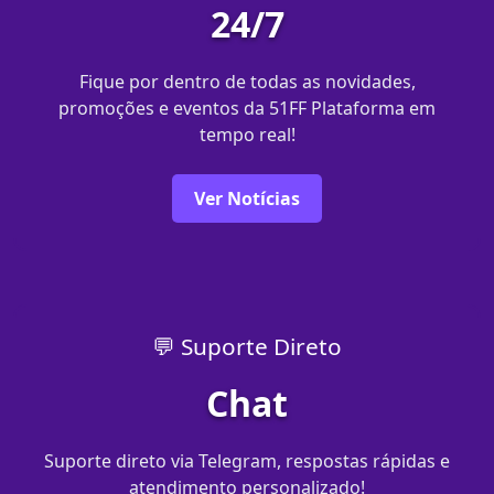
24/7
Fique por dentro de todas as novidades,
promoções e eventos da 51FF Plataforma em
tempo real!
Ver Notícias
💬 Suporte Direto
Chat
Suporte direto via Telegram, respostas rápidas e
atendimento personalizado!