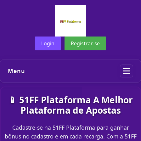
Login
Registrar-se
Menu
📱 51FF Plataforma A Melhor
Plataforma de Apostas
Cadastre-se na 51FF Plataforma para ganhar
bônus no cadastro e em cada recarga. Com a 51FF