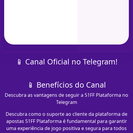
📱 Canal Oficial no Telegram!
📱 Benefícios do Canal
Descubra as vantagens de seguir a 51FF Plataforma no
Telegram
Descubra como o suporte ao cliente da plataforma de
apostas 51FF Plataforma é fundamental para garantir
uma experiência de jogo positiva e segura para todos