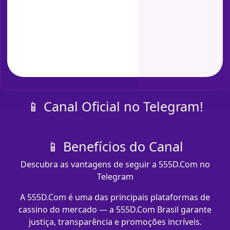
📱 Canal Oficial no Telegram!
📱 Benefícios do Canal
Descubra as vantagens de seguir a 555D.Com no
Telegram
A 555D.Com é uma das principais plataformas de
cassino do mercado — a 555D.Com Brasil garante
justiça, transparência e promoções incríveis.