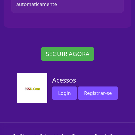
automaticamente
SEGUIR AGORA
Acessos
Login
Registrar-se