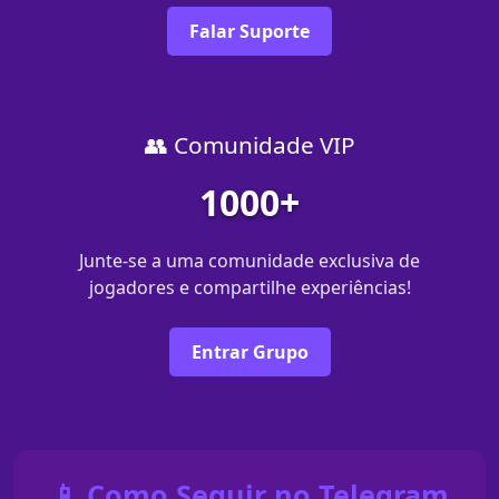
Falar Suporte
👥 Comunidade VIP
1000+
Junte-se a uma comunidade exclusiva de
jogadores e compartilhe experiências!
Entrar Grupo
📱 Como Seguir no Telegram