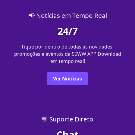
📢 Notícias em Tempo Real
24/7
Fique por dentro de todas as novidades,
promoções e eventos da 55WW APP Download
em tempo real!
Ver Notícias
💬 Suporte Direto
Chat