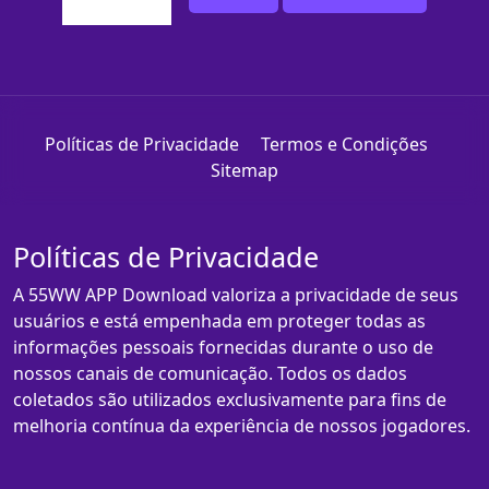
Políticas de Privacidade
Termos e Condições
Sitemap
Políticas de Privacidade
A 55WW APP Download valoriza a privacidade de seus
usuários e está empenhada em proteger todas as
informações pessoais fornecidas durante o uso de
nossos canais de comunicação. Todos os dados
coletados são utilizados exclusivamente para fins de
melhoria contínua da experiência de nossos jogadores.