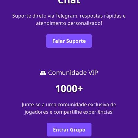
Suporte direto via Telegram, respostas rápidas e
atendimento personalizado!
Falar Suporte
👥 Comunidade VIP
1000+
Junte-se a uma comunidade exclusiva de
jogadores e compartilhe experiências!
Entrar Grupo