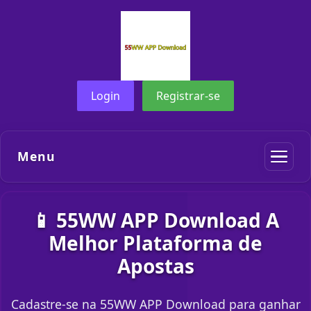
Login
Registrar-se
Menu
📱 55WW APP Download A
Melhor Plataforma de
Apostas
Cadastre-se na 55WW APP Download para ganhar