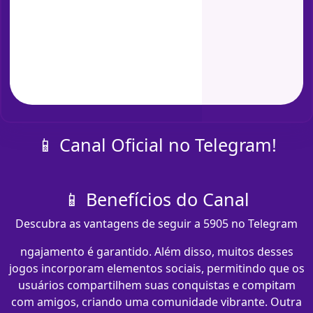
📱 Canal Oficial no Telegram!
📱 Benefícios do Canal
Descubra as vantagens de seguir a 5905 no Telegram
ngajamento é garantido. Além disso, muitos desses
jogos incorporam elementos sociais, permitindo que os
usuários compartilhem suas conquistas e compitam
com amigos, criando uma comunidade vibrante. Outra