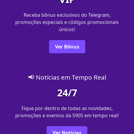
Receba bônus exclusivos do Telegram,
promoções especiais e códigos promocionais
únicos!
Ver Bônus
📢 Notícias em Tempo Real
24/7
Fique por dentro de todas as novidades,
promoções e eventos da 5905 em tempo real!
Ver Notícias