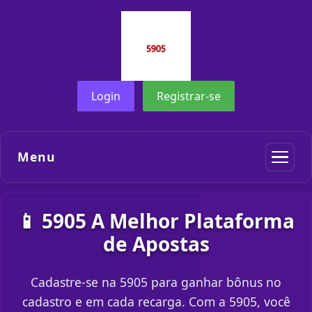
Login
Registrar-se
Menu
📱 5905 A Melhor Plataforma
de Apostas
Cadastre-se na 5905 para ganhar bônus no
cadastro e em cada recarga. Com a 5905, você