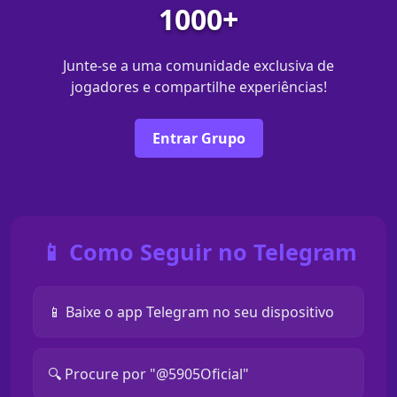
1000+
Junte-se a uma comunidade exclusiva de
jogadores e compartilhe experiências!
Entrar Grupo
📱 Como Seguir no Telegram
📱 Baixe o app Telegram no seu dispositivo
🔍 Procure por "@5905Oficial"