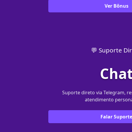
Ver Bônus
💬 Suporte Di
Cha
Suporte direto via Telegram, r
atendimento persona
Falar Suport