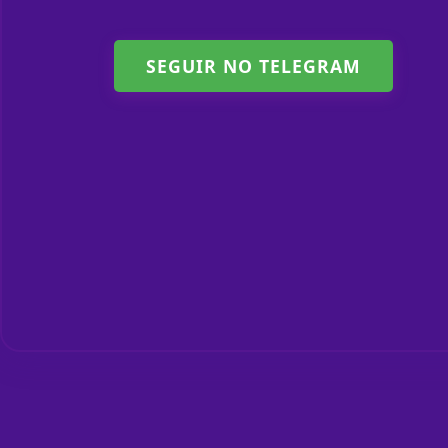
SEGUIR NO TELEGRAM