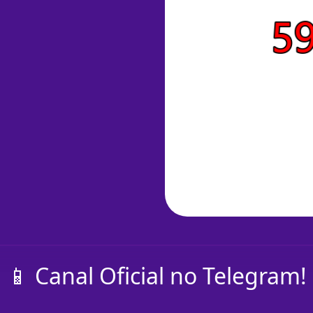
📱 Canal Oficial no Telegram!