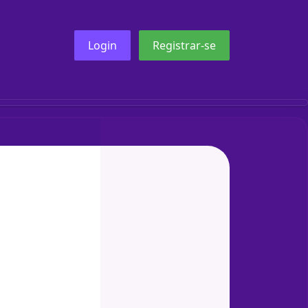
Login
Registrar-se