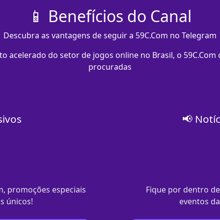
📱 Benefícios do Canal
Descubra as vantagens de seguir a 59C.Com no Telegram
 acelerado do setor de jogos online no Brasil, o 59C.Com 
procuradas
sivos
📢 Notí
m, promoções especiais
Fique por dentro d
s únicos!
eventos da