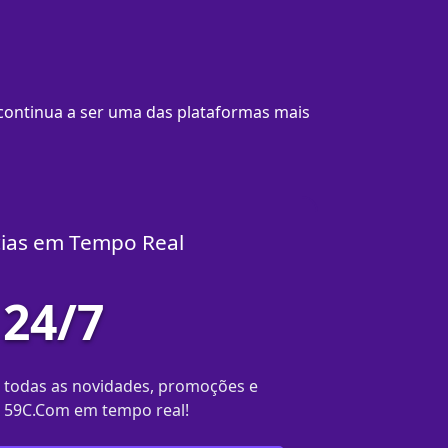
continua a ser uma das plataformas mais
cias em Tempo Real
24/7
e todas as novidades, promoções e
 59C.Com em tempo real!