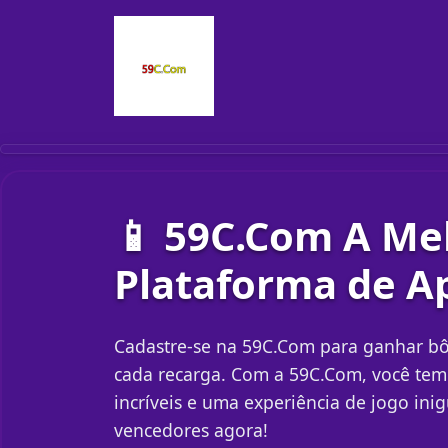
📱 59C.Com A Me
Plataforma de A
Cadastre-se na 59C.Com para ganhar b
cada recarga. Com a 59C.Com, você te
incríveis e uma experiência de jogo inig
vencedores agora!