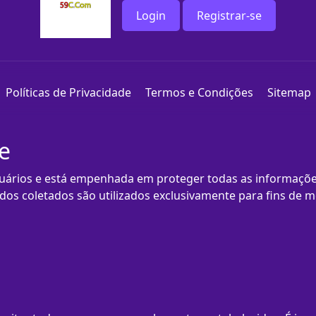
Login
Registrar-se
Políticas de Privacidade
Termos e Condições
Sitemap
de
suários e está empenhada em proteger todas as informaçõe
os coletados são utilizados exclusivamente para fins de m