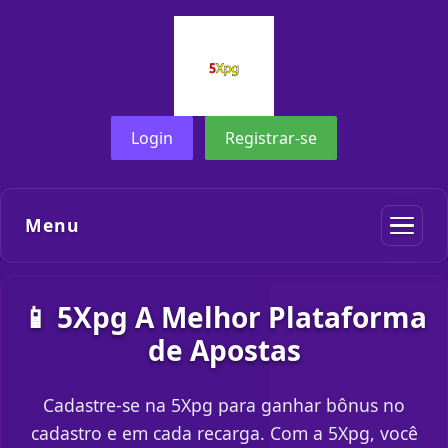
Login
Registrar-se
Menu
📱 5Xpg A Melhor Plataforma
de Apostas
Cadastre-se na 5Xpg para ganhar bônus no
cadastro e em cada recarga. Com a 5Xpg, você