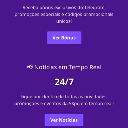
Receba bônus exclusivos do Telegram,
promoções especiais e códigos promocionais
únicos!
Ver Bônus
📢 Notícias em Tempo Real
24/7
Fique por dentro de todas as novidades,
promoções e eventos da 5Xpg em tempo real!
Ver Notícias