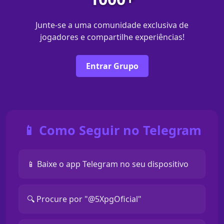
Junte-se a uma comunidade exclusiva de
jogadores e compartilhe experiências!
Entrar Grupo
📱 Como Seguir no Telegram
📱 Baixe o app Telegram no seu dispositivo
🔍 Procure por "@5XpgOficial"