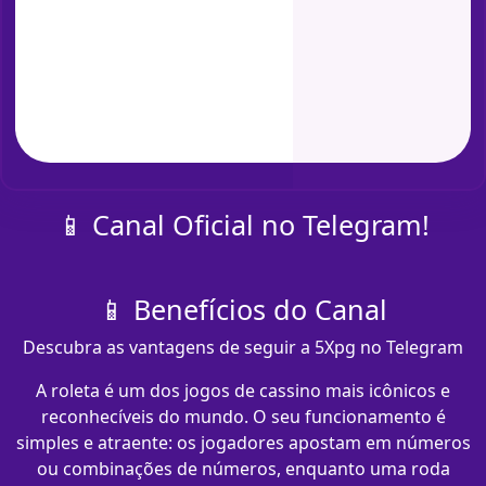
📱 Canal Oficial no Telegram!
📱 Benefícios do Canal
Descubra as vantagens de seguir a 5Xpg no Telegram
A roleta é um dos jogos de cassino mais icônicos e
reconhecíveis do mundo. O seu funcionamento é
simples e atraente: os jogadores apostam em números
ou combinações de números, enquanto uma roda