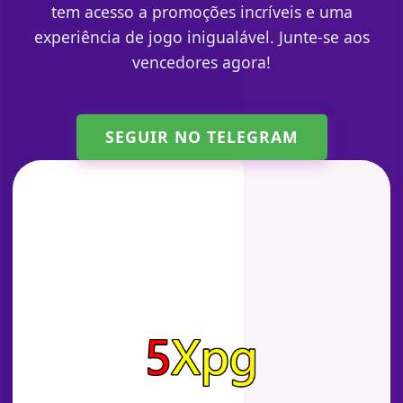
tem acesso a promoções incríveis e uma
experiência de jogo inigualável. Junte-se aos
vencedores agora!
SEGUIR NO TELEGRAM