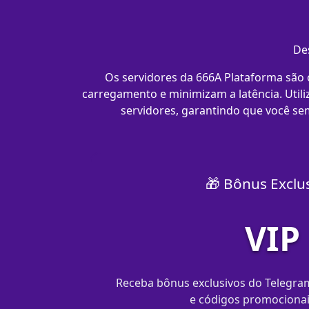
De
Os servidores da 666A Plataforma são 
carregamento e minimizam a latência. Util
servidores, garantindo que você se
🎁 Bônus Exclu
VIP
Receba bônus exclusivos do Telegra
e códigos promocionai