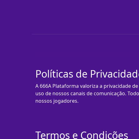
Políticas de Privacida
A 666A Plataforma valoriza a privacidade d
uso de nossos canais de comunicação. Todos
nossos jogadores.
Termos e Condições