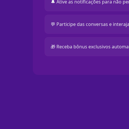
🔔 Ative as notificações para não p
💬 Participe das conversas e interaj
🎁 Receba bônus exclusivos autom