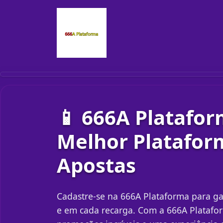
📱 666A Platafo
Melhor Platafor
Apostas
Cadastre-se na 666A Plataforma para g
e em cada recarga. Com a 666A Platafo