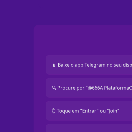
📱 Baixe o app Telegram no seu disp
🔍 Procure por "@666A PlataformaOf
👆 Toque em "Entrar" ou "Join"