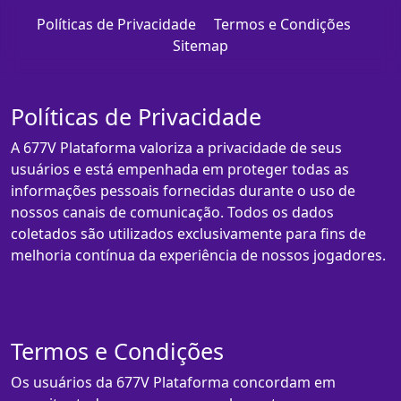
Políticas de Privacidade
Termos e Condições
Sitemap
Políticas de Privacidade
A 677V Plataforma valoriza a privacidade de seus
usuários e está empenhada em proteger todas as
informações pessoais fornecidas durante o uso de
nossos canais de comunicação. Todos os dados
coletados são utilizados exclusivamente para fins de
melhoria contínua da experiência de nossos jogadores.
Termos e Condições
Os usuários da 677V Plataforma concordam em