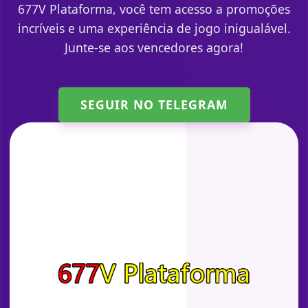
677V Plataforma, você tem acesso a promoções
incríveis e uma experiência de jogo inigualável.
Junte-se aos vencedores agora!
SEGUIR NO TELEGRAM