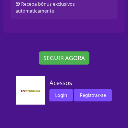
🎁 Receba bônus exclusivos
automaticamente
SEGUIR AGORA
Acessos
Login
Registrar-se