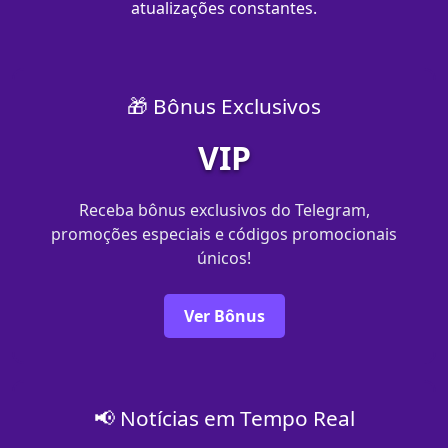
atualizações constantes.
🎁 Bônus Exclusivos
VIP
Receba bônus exclusivos do Telegram,
promoções especiais e códigos promocionais
únicos!
Ver Bônus
📢 Notícias em Tempo Real