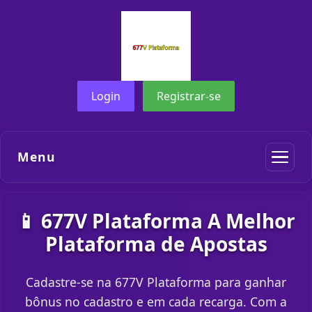
Login
Registrar-se
Menu
📱 677V Plataforma A Melhor
Plataforma de Apostas
Cadastre-se na 677V Plataforma para ganhar
bônus no cadastro e em cada recarga. Com a