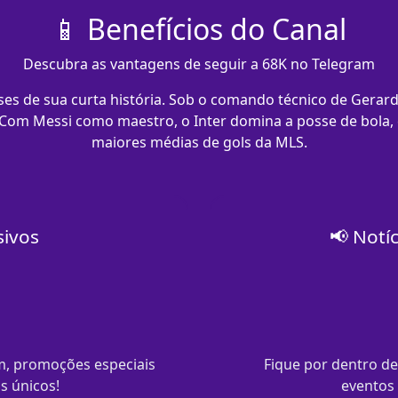
📱 Benefícios do Canal
Descubra as vantagens de seguir a 68K no Telegram
es de sua curta história. Sob o comando técnico de Gerard
. Com Messi como maestro, o Inter domina a posse de bola
maiores médias de gols da MLS.
sivos
📢 Notí
m, promoções especiais
Fique por dentro d
s únicos!
eventos