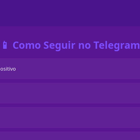
📱 Como Seguir no Telegram
ositivo