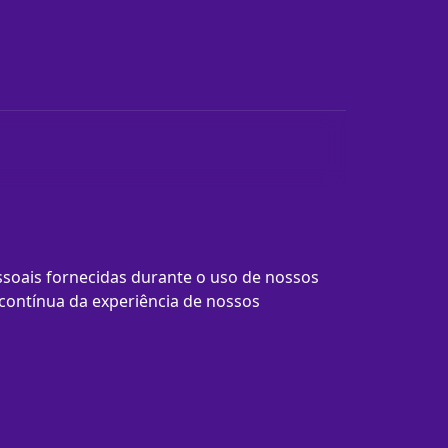
ssoais fornecidas durante o uso de nossos
 contínua da experiência de nossos