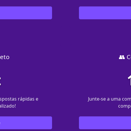
reto
👥 
t
espostas rápidas e
Junte-se a uma com
lizado!
compa
e