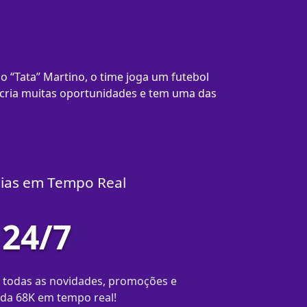
o “Tata” Martino, o time joga um futebol
, cria muitas oportunidades e tem uma das
cias em Tempo Real
24/7
e todas as novidades, promoções e
 da 68K em tempo real!