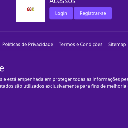
Acessos
Login
Registrar-se
Políticas de Privacidade
Termos e Condições
Sitemap
de
ios e está empenhada em proteger todas as informações pe
tados são utilizados exclusivamente para fins de melhoria