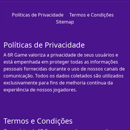
Políticas de Privacidade
Termos e Condições
Sitemap
Políticas de Privacidade
A 6R Game valoriza a privacidade de seus usuários e
está empenhada em proteger todas as informações
pessoais fornecidas durante o uso de nossos canais de
comunicação. Todos os dados coletados são utilizados
exclusivamente para fins de melhoria contínua da
experiência de nossos jogadores.
Termos e Condições