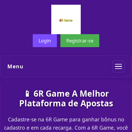
Login
Registrar-se
Menu
📱 6R Game A Melhor
Plataforma de Apostas
Cadastre-se na 6R Game para ganhar bônus no
cadastro e em cada recarga. Com a 6R Game, você