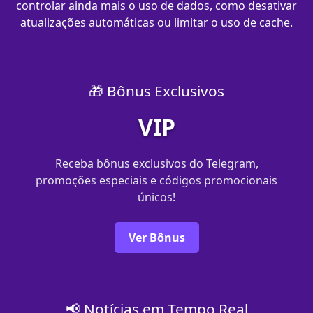
controlar ainda mais o uso de dados, como desativar
atualizações automáticas ou limitar o uso de cache.
🎁 Bônus Exclusivos
VIP
Receba bônus exclusivos do Telegram,
promoções especiais e códigos promocionais
únicos!
Ver Bônus
📢 Notícias em Tempo Real