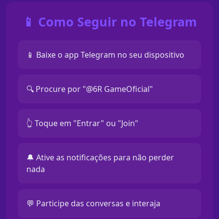
📱 Como Seguir no Telegram
📱 Baixe o app Telegram no seu dispositivo
🔍 Procure por "@6R GameOficial"
👆 Toque em "Entrar" ou "Join"
🔔 Ative as notificações para não perder
nada
💬 Participe das conversas e interaja