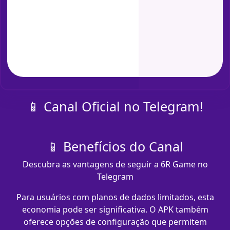
📱 Canal Oficial no Telegram!
📱 Benefícios do Canal
Descubra as vantagens de seguir a 6R Game no
Telegram
Para usuários com planos de dados limitados, esta
economia pode ser significativa. O APK também
oferece opções de configuração que permitem