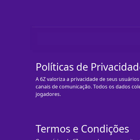
Políticas de Privacida
A 6Z valoriza a privacidade de seus usuári
canais de comunicação. Todos os dados cole
jogadores.
Termos e Condições