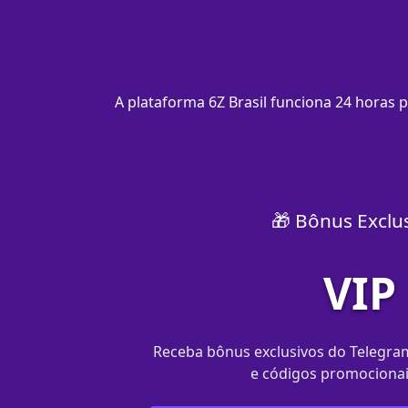
A plataforma 6Z Brasil funciona 24 horas
🎁 Bônus Exclu
VIP
Receba bônus exclusivos do Telegra
e códigos promocionai