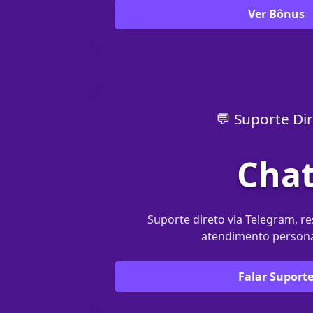
Ver Bônus
💬 Suporte Di
Cha
Suporte direto via Telegram, r
atendimento persona
Falar Suport