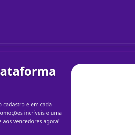
lataforma
o cadastro e em cada
romoções incríveis e uma
se aos vencedores agora!