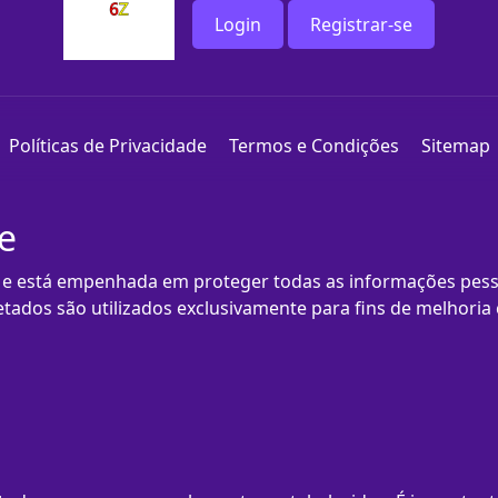
Login
Registrar-se
Políticas de Privacidade
Termos e Condições
Sitemap
de
os e está empenhada em proteger todas as informações pes
tados são utilizados exclusivamente para fins de melhoria