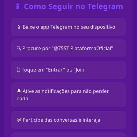
📱 Como Seguir no Telegram
📱 Baixe o app Telegram no seu dispositivo
🔍 Procure por "@755T PlataformaOficial"
👆 Toque em "Entrar" ou "Join"
🔔 Ative as notificações para não perder
nada
💬 Participe das conversas e interaja