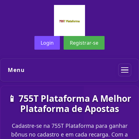
Login
Registrar-se
Menu
📱 755T Plataforma A Melhor
Plataforma de Apostas
Cadastre-se na 755T Plataforma para ganhar
bônus no cadastro e em cada recarga. Com a