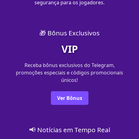
segurança para os jogadores.
🎁 Bônus Exclusivos
VIP
Receba bônus exclusivos do Telegram,
promoções especiais e códigos promocionais
únicos!
Ver Bônus
📢 Notícias em Tempo Real