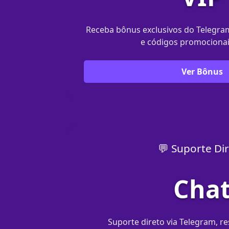
Receba bônus exclusivos do Telegra
e códigos promocionai
Ver Bônus
💬 Suporte Di
Cha
Suporte direto via Telegram, r