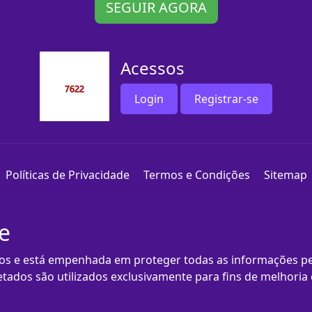
SEGUIR AGORA
Acessos
Login
Registrar-se
Políticas de Privacidade
Termos e Condições
Sitemap
de
rios e está empenhada em proteger todas as informações p
tados são utilizados exclusivamente para fins de melhoria