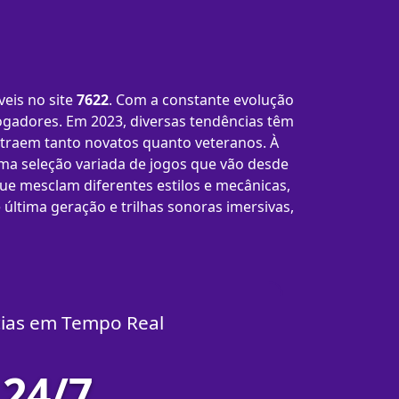
eis no site
7622
. Com a constante evolução
ogadores. Em 2023, diversas tendências têm
atraem tanto novatos quanto veteranos. À
ma seleção variada de jogos que vão desde
que mesclam diferentes estilos e mecânicas,
última geração e trilhas sonoras imersivas,
cias em Tempo Real
24/7