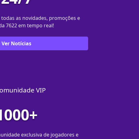
e todas as novidades, promoções e
da 7622 em tempo real!
Ver Notícias
Comunidade VIP
1000+
unidade exclusiva de jogadores e