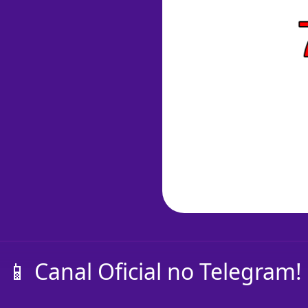
📱 Canal Oficial no Telegram!