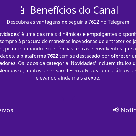
📱 Benefícios do Canal
Descubra as vantagens de seguir a 7622 no Telegram
ovidades' é uma das mais dinâmicas e empolgantes disponív
 sempre à procura de maneiras inovadoras de entreter os j
s, proporcionando experiências únicas e envolventes que 
dades, a plataforma
7622
tem se destacado por oferecer u
adores. Os jogos da categoria 'Novidades' incluem títulos 
Além disso, muitos deles são desenvolvidos com gráficos de 
elevando ainda mais a expe.
sivos
📢 Notí