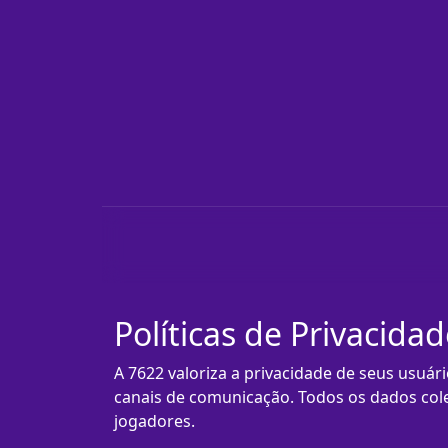
Políticas de Privacida
A 7622 valoriza a privacidade de seus usuá
canais de comunicação. Todos os dados cole
jogadores.