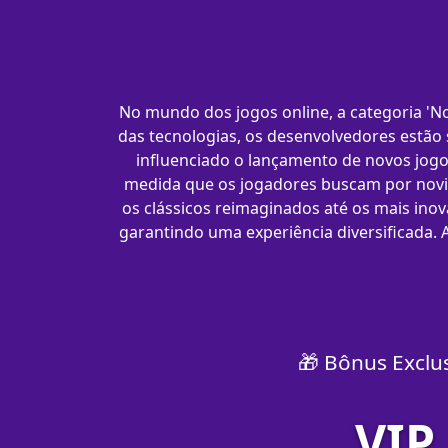
No mundo dos jogos online, a categoria 'N
das tecnologias, os desenvolvedores estão
influenciado o lançamento de novos jogo
medida que os jogadores buscam por novi
os clássicos reimaginados até os mais inov
garantindo uma experiência diversificada. 
🎁 Bônus Exclu
VIP