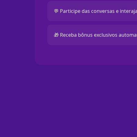
💬 Participe das conversas e interaj
🎁 Receba bônus exclusivos autom