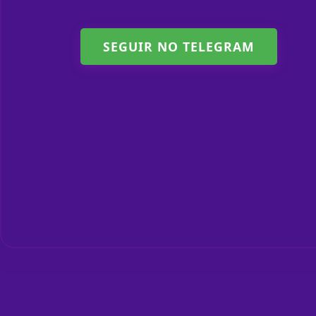
SEGUIR NO TELEGRAM