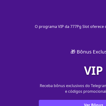
O programa VIP da 777Pg Slot oferece d
🎁 Bônus Exclu
VIP
Receba bônus exclusivos do Telegra
e códigos promocionai
Ver Bônus