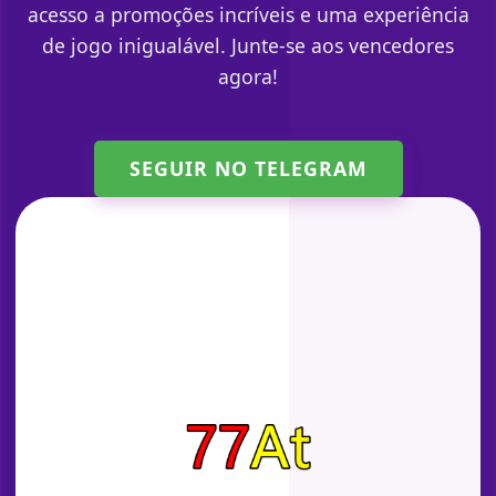
acesso a promoções incríveis e uma experiência
de jogo inigualável. Junte-se aos vencedores
agora!
SEGUIR NO TELEGRAM