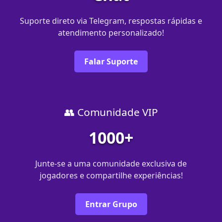
Suporte direto via Telegram, respostas rápidas e
atendimento personalizado!
Falar Suporte
👥 Comunidade VIP
1000+
Junte-se a uma comunidade exclusiva de
jogadores e compartilhe experiências!
Entrar Grupo