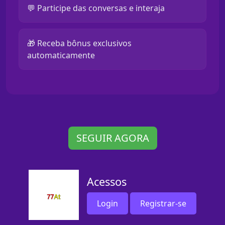
💬 Participe das conversas e interaja
🎁 Receba bônus exclusivos
automaticamente
SEGUIR AGORA
Acessos
Login
Registrar-se