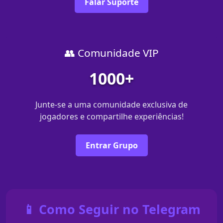
Falar Suporte
👥 Comunidade VIP
1000+
Junte-se a uma comunidade exclusiva de
jogadores e compartilhe experiências!
Entrar Grupo
📱 Como Seguir no Telegram