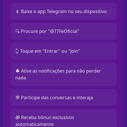
📱 Baixe o app Telegram no seu dispositivo
🔍 Procure por "@77FeOficial"
👆 Toque em "Entrar" ou "Join"
🔔 Ative as notificações para não perder
nada
💬 Participe das conversas e interaja
🎁 Receba bônus exclusivos
automaticamente