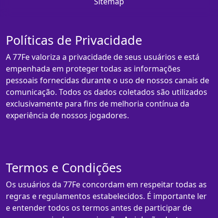
Sitemap
Políticas de Privacidade
A 77Fe valoriza a privacidade de seus usuários e está
empenhada em proteger todas as informações
pessoais fornecidas durante o uso de nossos canais de
comunicação. Todos os dados coletados são utilizados
exclusivamente para fins de melhoria contínua da
experiência de nossos jogadores.
Termos e Condições
Os usuários da 77Fe concordam em respeitar todas as
regras e regulamentos estabelecidos. É importante ler
e entender todos os termos antes de participar de