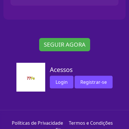
SEGUIR AGORA
Acessos
Login
Registrar-se
Políticas de Privacidade
Termos e Condições