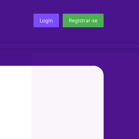
Login
Registrar-se