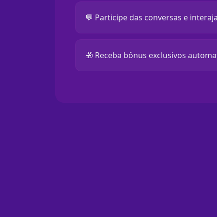
💬 Participe das conversas e interaj
🎁 Receba bônus exclusivos autom