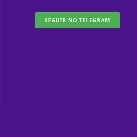
SEGUIR NO TELEGRAM