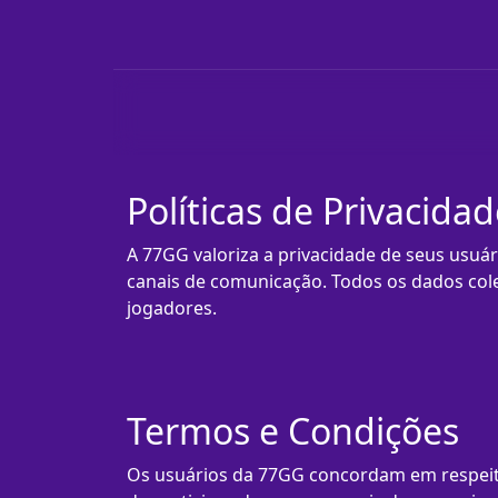
Políticas de Privacida
A 77GG valoriza a privacidade de seus usu
canais de comunicação. Todos os dados cole
jogadores.
Termos e Condições
Os usuários da 77GG concordam em respeita