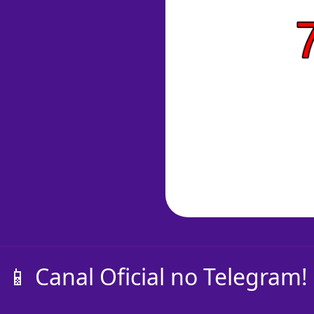
📱 Canal Oficial no Telegram!