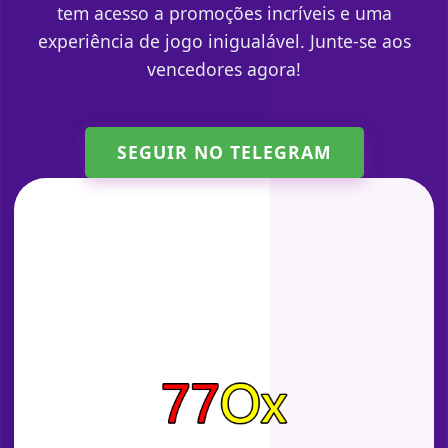
tem acesso a promoções incríveis e uma
experiência de jogo inigualável. Junte-se aos
vencedores agora!
SEGUIR NO TELEGRAM