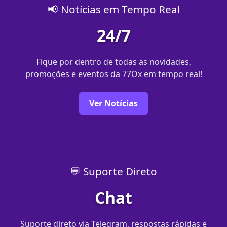
📢 Notícias em Tempo Real
24/7
Fique por dentro de todas as novidades,
promoções e eventos da 77Ox em tempo real!
Ver Notícias
💬 Suporte Direto
Chat
Suporte direto via Telegram, respostas rápidas e