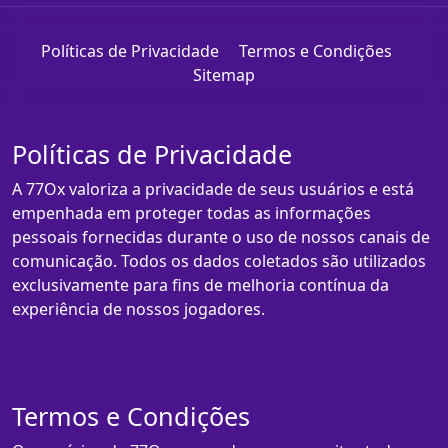
Políticas de Privacidade
Termos e Condições
Sitemap
Políticas de Privacidade
A 77Ox valoriza a privacidade de seus usuários e está
empenhada em proteger todas as informações
pessoais fornecidas durante o uso de nossos canais de
comunicação. Todos os dados coletados são utilizados
exclusivamente para fins de melhoria contínua da
experiência de nossos jogadores.
Termos e Condições