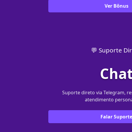
Ver Bônus
💬 Suporte Di
Cha
Suporte direto via Telegram, r
atendimento persona
Falar Suport