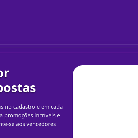
or
postas
s no cadastro e em cada
a promoções incríveis e
unte-se aos vencedores