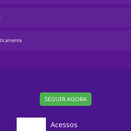
a
aticamente
SEGUIR AGORA
Acessos