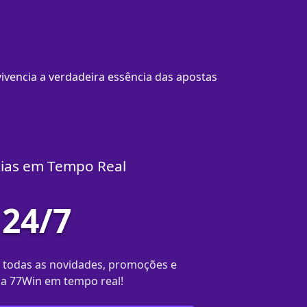
vivencia a verdadeira essência das apostas
cias em Tempo Real
24/7
e todas as novidades, promoções e
a 77Win em tempo real!