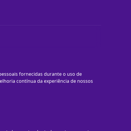
pessoais fornecidas durante o uso de
elhoria contínua da experiência de nossos