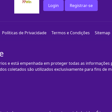
Login
Registrar-se
Políticas de Privacidade
Termos e Condições
Sitemap
de
ários e está empenhada em proteger todas as informações 
os coletados são utilizados exclusivamente para fins de m