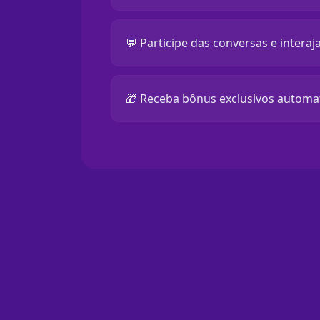
💬 Participe das conversas e interaj
🎁 Receba bônus exclusivos autom