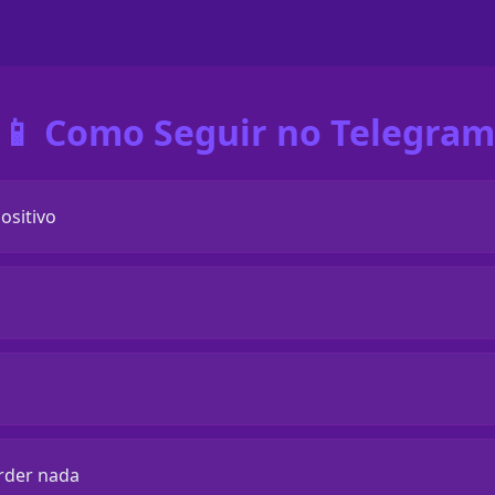
📱 Como Seguir no Telegram
ositivo
erder nada