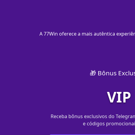
A 77Win oferece a mais autêntica experiên
🎁 Bônus Exclu
VIP
Receba bônus exclusivos do Telegra
e códigos promocionai