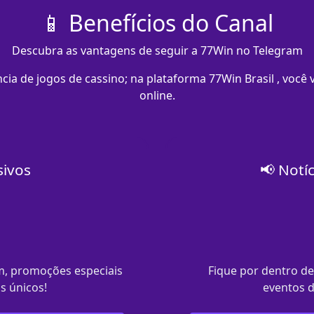
📱 Benefícios do Canal
Descubra as vantagens de seguir a 77Win no Telegram
cia de jogos de cassino; na plataforma 77Win Brasil , você 
online.
sivos
📢 Notí
m, promoções especiais
Fique por dentro d
s únicos!
eventos d