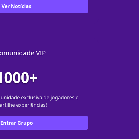
Ver Notícias
Comunidade VIP
1000+
unidade exclusiva de jogadores e
rtilhe experiências!
Entrar Grupo