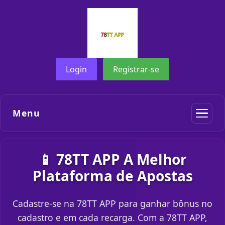
Login
Registrar-se
Menu
📱 78TT APP A Melhor
Plataforma de Apostas
Cadastre-se na 78TT APP para ganhar bônus no
cadastro e em cada recarga. Com a 78TT APP,