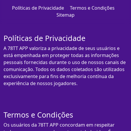
Políticas de Privacidade
Termos e Condições
Sitemap
Políticas de Privacidade
A 78TT APP valoriza a privacidade de seus usuários e
está empenhada em proteger todas as informações
pessoais fornecidas durante o uso de nossos canais de
comunicação. Todos os dados coletados são utilizados
exclusivamente para fins de melhoria contínua da
experiência de nossos jogadores.
Termos e Condições
Os usuários da 78TT APP concordam em respeitar