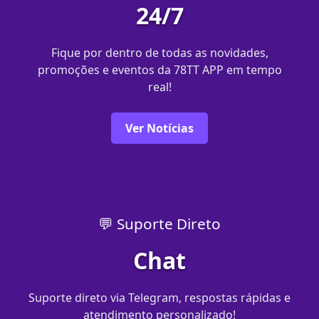
24/7
Fique por dentro de todas as novidades,
promoções e eventos da 78TT APP em tempo
real!
Ver Notícias
💬 Suporte Direto
Chat
Suporte direto via Telegram, respostas rápidas e
atendimento personalizado!