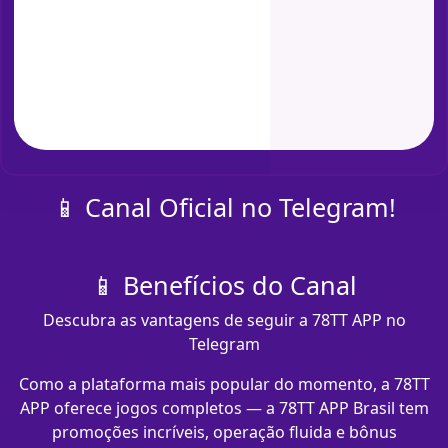
📱 Canal Oficial no Telegram!
📱 Benefícios do Canal
Descubra as vantagens de seguir a 78TT APP no
Telegram
Como a plataforma mais popular do momento, a 78TT
APP oferece jogos completos — a 78TT APP Brasil tem
promoções incríveis, operação fluida e bônus