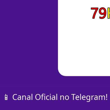
📱 Canal Oficial no Telegram!