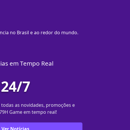
ncia no Brasil e ao redor do mundo.
cias em Tempo Real
24/7
e todas as novidades, promoções e
 79H Game em tempo real!
Ver Notícias