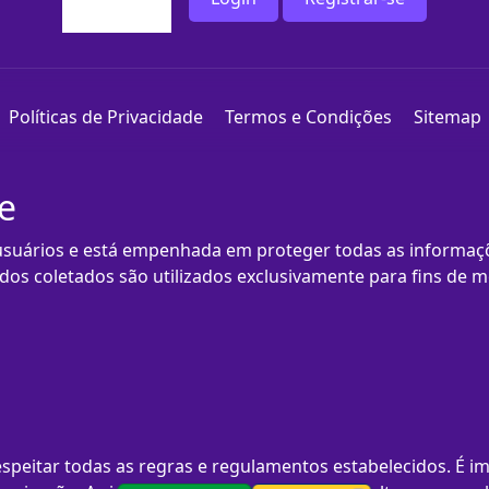
Políticas de Privacidade
Termos e Condições
Sitemap
de
 usuários e está empenhada em proteger todas as informaç
os coletados são utilizados exclusivamente para fins de m
eitar todas as regras e regulamentos estabelecidos. É im