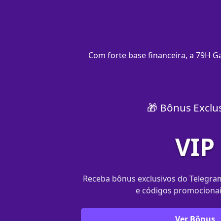
Com forte base financeira, a 79H G
🎁 Bônus Exclu
VIP
Receba bônus exclusivos do Telegra
e códigos promocionai
Ver Bônus