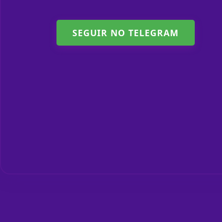
SEGUIR NO TELEGRAM