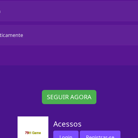
a
aticamente
SEGUIR AGORA
Acessos
Login
Registrar-se