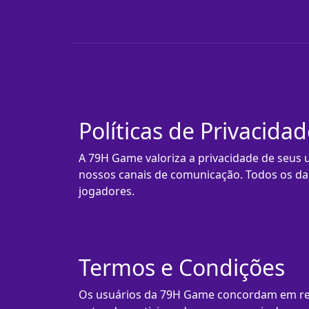
Políticas de Privacida
A 79H Game valoriza a privacidade de seus
nossos canais de comunicação. Todos os dad
jogadores.
Termos e Condições
Os usuários da 79H Game concordam em resp