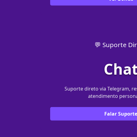
💬 Suporte Di
Cha
Suporte direto via Telegram, r
atendimento persona
Falar Suport