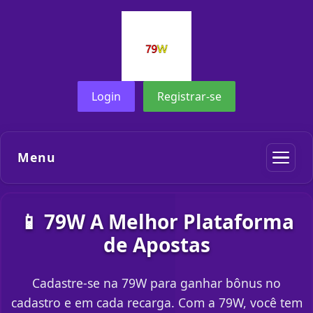
Login
Registrar-se
Menu
📱 79W A Melhor Plataforma
de Apostas
Cadastre-se na 79W para ganhar bônus no
cadastro e em cada recarga. Com a 79W, você tem