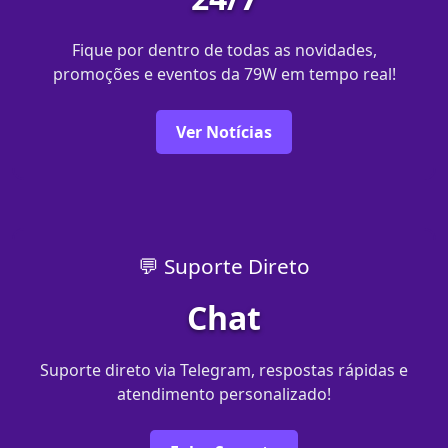
Fique por dentro de todas as novidades,
promoções e eventos da 79W em tempo real!
Ver Notícias
💬 Suporte Direto
Chat
Suporte direto via Telegram, respostas rápidas e
atendimento personalizado!