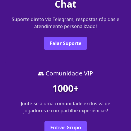
Chat
Suporte direto via Telegram, respostas rápidas e
atendimento personalizado!
Falar Suporte
👥 Comunidade VIP
1000+
Junte-se a uma comunidade exclusiva de
jogadores e compartilhe experiências!
Entrar Grupo