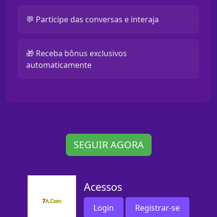
💬 Participe das conversas e interaja
🎁 Receba bônus exclusivos
automaticamente
SEGUIR AGORA
Acessos
Login
Registrar-se