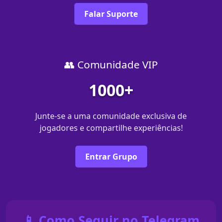
Falar Suporte
👥 Comunidade VIP
1000+
Junte-se a uma comunidade exclusiva de
jogadores e compartilhe experiências!
Entrar Grupo
📱 Como Seguir no Telegram