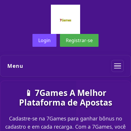
Login
Registrar-se
Menu
📱 7Games A Melhor
Plataforma de Apostas
Cadastre-se na 7Games para ganhar bônus no
cadastro e em cada recarga. Com a 7Games, você