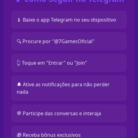
📱 Baixe o app Telegram no seu dispositivo
🔍 Procure por "@7GamesOficial"
👆 Toque em "Entrar" ou "Join"
🔔 Ative as notificações para não perder
nada
💬 Participe das conversas e interaja
🎁 Receba bônus exclusivos