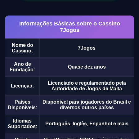
Informações Básicas sobre o Cassino
7Jogos
Nome do
7Jogos
Cassino:
Ano de
Quase dez anos
Fundação:
Licenciado e regulamentado pela
Licenças:
Autoridade de Jogos de Malta
Países
Disponível para jogadores do Brasil e
Disponíveis:
diversos outros países
Idiomas
Português, Inglês, Espanhol e mais
Suportados: