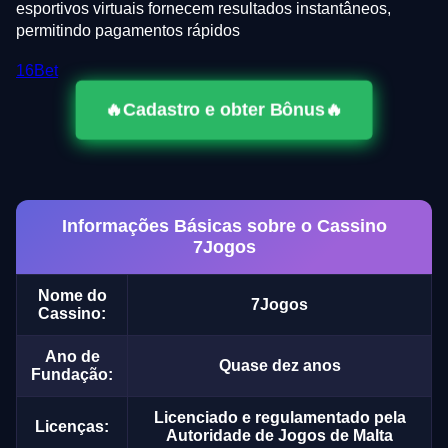
esportivos virtuais fornecem resultados instantâneos,
permitindo pagamentos rápidos
16Bet
🔥Cadastro e obter Bônus🔥
Informações Básicas sobre o Cassino
7Jogos
Nome do
7Jogos
Cassino:
Ano de
Quase dez anos
Fundação:
Licenciado e regulamentado pela
Licenças:
Autoridade de Jogos de Malta