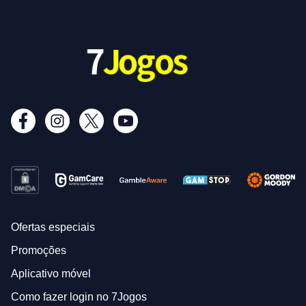
Ofertas especiais
Promoções
Aplicativo móvel
Como fazer login no 7Jogos