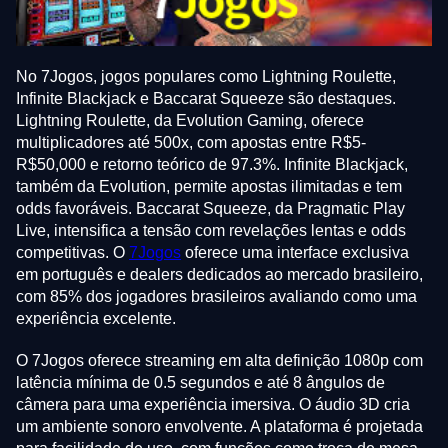
No 7Jogos, jogos populares como Lightning Roulette,
Infinite Blackjack e Baccarat Squeeze são destaques.
Lightning Roulette, da Evolution Gaming, oferece
multiplicadores até 500x, com apostas entre R$5-
R$50,000 e retorno teórico de 97.3%. Infinite Blackjack,
também da Evolution, permite apostas ilimitadas e tem
odds favoráveis. Baccarat Squeeze, da Pragmatic Play
Live, intensifica a tensão com revelações lentas e odds
competitivas. O
7Jogos
oferece uma interface exclusiva
em português e dealers dedicados ao mercado brasileiro,
com 85% dos jogadores brasileiros avaliando como uma
experiência excelente.
O 7Jogos oferece streaming em alta definição 1080p com
latência mínima de 0.5 segundos e até 8 ângulos de
câmera para uma experiência imersiva. O áudio 3D cria
um ambiente sonoro envolvente. A plataforma é projetada