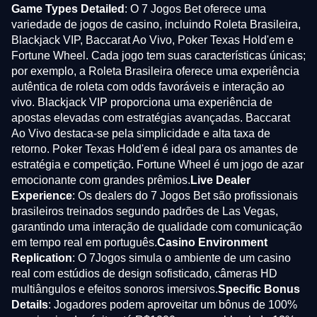
Game Types Detailed
: O 7 Jogos Bet oferece uma
variedade de jogos de casino, incluindo Roleta Brasileira,
Blackjack VIP, Baccarat Ao Vivo, Poker Texas Hold'em e
Fortune Wheel. Cada jogo tem suas características únicas;
por exemplo, a Roleta Brasileira oferece uma experiência
autêntica de roleta com odds favoráveis e interação ao
vivo. Blackjack VIP proporciona uma experiência de
apostas elevadas com estratégias avançadas. Baccarat
Ao Vivo destaca-se pela simplicidade e alta taxa de
retorno. Poker Texas Hold'em é ideal para os amantes de
estratégia e competição. Fortune Wheel é um jogo de azar
emocionante com grandes prêmios.
Live Dealer
Experience
: Os dealers do 7 Jogos Bet são profissionais
brasileiros treinados segundo padrões de Las Vegas,
garantindo uma interação de qualidade com comunicação
em tempo real em português.
Casino Environment
Replication
: O 7Jogos simula o ambiente de um casino
real com estúdios de design sofisticado, câmeras HD
multiângulos e efeitos sonoros imersivos.
Specific Bonus
Details
: Jogadores podem aproveitar um bônus de 100%