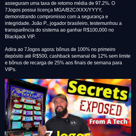
asseguram uma taxa de retorno média de 97.2%. O
7Jogos possui licença MGA/B2C/XXX/YYYY,
demonstrando compromisso com a segurança e
integridade. João P., jogador brasileiro, testemunhou a
transparência do sistema ao ganhar R$100,000 no
Blackjack VIP.
Adira ao 7Jogos agora: bônus de 100% no primeiro
depósito até R$500, cashback semanal de 12% sem limite
e bônus de recarga de 25% aos finais de semana para
VIPs.